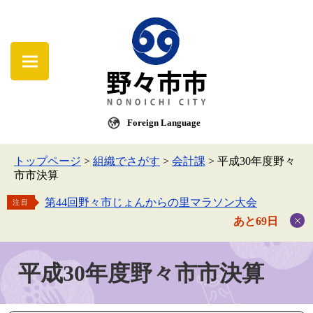
Foreign Language
トップページ
>
組織でさがす
>
会計課
>
平成30年度野々
市市決算
第44回野々市じょんからの里マラソン大会
注目
あと69日
平成30年度野々市市決算