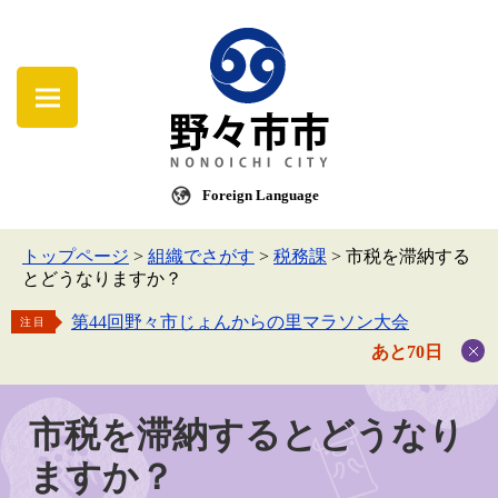
Foreign Language
トップページ
>
組織でさがす
>
税務課
>
市税を滞納する
とどうなりますか？
第44回野々市じょんからの里マラソン大会
注目
あと70日
市税を滞納するとどうなり
ますか？