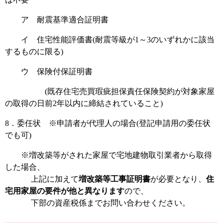
ア 耐震基準適合証明書
イ 住宅性能評価書(耐震等級が1～3のいずれかに該当
するものに限る)
ウ 保険付保証明書
(既存住宅売買瑕疵担保責任保険契約が対象家屋
の取得の日前2年以内に締結されていること)
8．委任状 ※申請者が代理人の場合(登記申請用の委任状
でも可)
※増改築等がされた家屋で宅地建物取引業者から取得
した場合、
上記に加えて
増改築等工事証明書
が必要となり、
住
宅用家屋の要件が他と異なります
ので、
下部の資産税係までお問い合わせください。