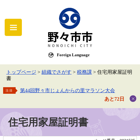
Foreign Language
トップページ
>
組織でさがす
>
税務課
>
住宅用家屋証明
書
第44回野々市じょんからの里マラソン大会
注目
あと72日
住宅用家屋証明書