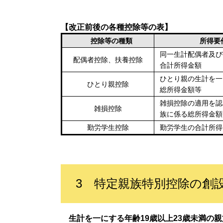
【改正前後の各種控除等の表】
控除等の種類
所
同一生計配偶者及び
配偶者控除、扶養控除
合計所得金額
ひとり親の生計を一
ひとり親控除
総所得金額等
雑損控除の適用を認
雑損控除
族に係る総所得金額
勤労学生控除
勤労学生の合計所得
3 特定親族特別控除の創
生計を一にする年齢19歳以上23歳未満の親