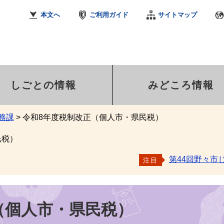
本文へ
ご利用ガイド
サイトマップ
しごとの情報
みどころ情報
務課
>
令和8年度税制改正（個人市・県民税）
民税）
第44回野々市
注目
（個人市・県民税）