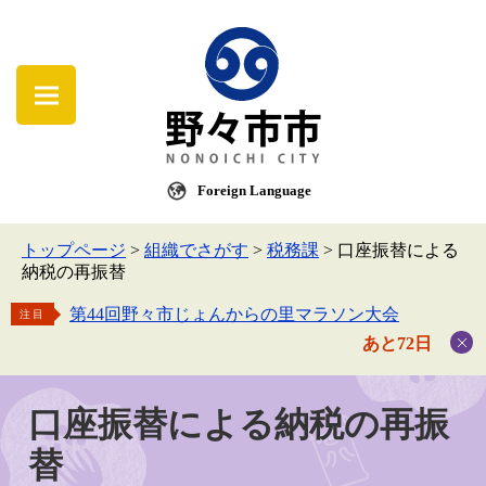
Foreign Language
トップページ
>
組織でさがす
>
税務課
>
口座振替による
納税の再振替
第44回野々市じょんからの里マラソン大会
注目
あと72日
口座振替による納税の再振
替