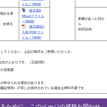
イル／78KB]
様式第8
の地位を承
[Wordファイル
承継があった日か
／38KB]
、合併又
ら
様式第8記
30日以内
入例 [PDFファ
イル／79KB]
出してください。上記の様式をご利用いただくか、
。
類は次のとおりです。（正副2部）
近の見取図
料が科せられる場合があります。
印鑑証明等）の写しが添付されている場合は押印不要です。
するために、このページの感想を聞かせ