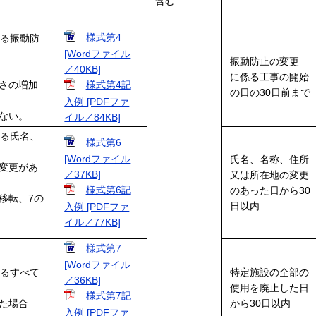
含む
様式第4
係る振動防
[Wordファイル
振動防止の変更
／40KB]
に係る工事の開始
さの増加
様式第4記
の日の30日前まで
入例 [PDFファ
ない。
イル／84KB]
係る氏名、
様式第6
[Wordファイル
氏名、名称、住所
変更があ
／37KB]
又は所在地の変更
様式第6記
のあった日から30
移転、7の
日以内
入例 [PDFファ
イル／77KB]
様式第7
[Wordファイル
係るすべて
特定施設の全部の
／36KB]
使用を廃止した日
様式第7記
た場合
から30日以内
入例 [PDFファ