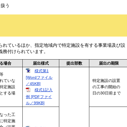
り扱う
られているほか、指定地域内で特定施設を有する事業場及び設
義務付けられています。
る場合
届出様式
提出部数
届出の期限
様式第1
等
[Wordファイル
れていな
特定施設の設置
／45KB]
特定施設
の工事の開始の
様式1記入
とする場
日の30日前まで
例 [PDFファイ
ル／99KB]
なった工
に特定施