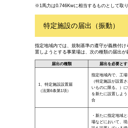
※1馬力は0.746Kwに相当するものとして取
特定施設の届出（振動）
指定地域内では、規制基準の遵守が義務付け
置しようとする事業場は、次の種類の届出が
届出の種類
届出を必要とす
指定地域内で、工場
（特定施設が設置さ
1、特定施設設置届
いものに限る。）に
（法第6条第1項）
を新たに設置しよう
合
・新たに指定地域と
場などにおいて、現