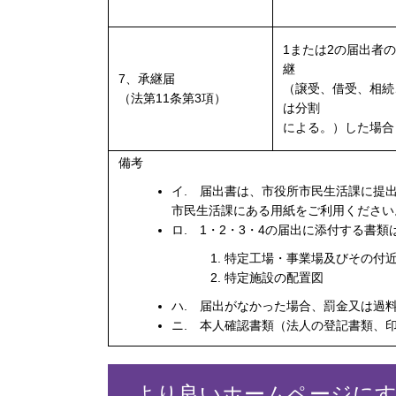
1または2の届出者
継
7、承継届
（譲受、借受、相続
（法第11条第3項）
は分割
による。）した場合
備考
イ. 届出書は、市役所市民生活課に提
市民生活課にある用紙をご利用ください
ロ. 1・2・3・4の届出に添付する書
特定工場・事業場及びその付
特定施設の配置図
ハ. 届出がなかった場合、罰金又は過
ニ. 本人確認書類（法人の登記書類、
より良いホームページに