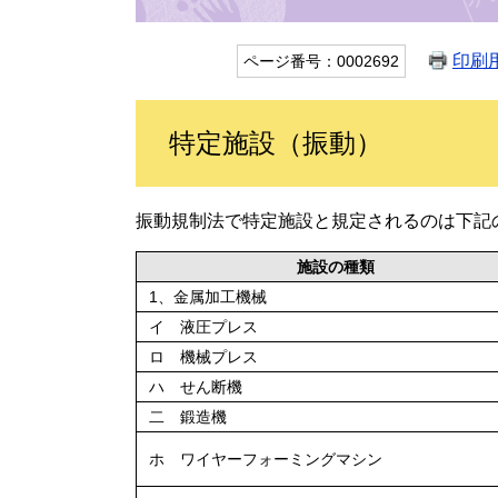
印刷
ページ番号：0002692
特定施設（振動）
振動規制法で特定施設と規定されるのは下記
施設の種類
1、金属加工機械
イ 液圧プレス
ロ 機械プレス
ハ せん断機
二 鍛造機
ホ ワイヤーフォーミングマシン