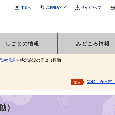
本文へ
ご利用ガイド
サイトマップ
しごとの情報
みどころ情報
民生活課
>
特定施設の届出（振動）
第44回野々市
注目
動）