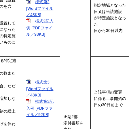
合（設置
様式第2
指定地域となった
のを含
[Wordファイル
日又は当該施設
／45KB]
が特定施設となっ
様式2記入
設置して
た
例 [PDFファイ
になった
日から30日以内
ル／98KB]
の特定施
いものに
係る特定施
の数また
様式第3
合。ただ
[Wordファイル
当該事項の変更
／48KB]
増加しな
に係る工事開始の
様式第3記
日の30日前まで
入例 [PDFファ
刻の繰上
イル／92KB]
正副2部
添付書類を
げを伴わ