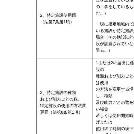
設を設置している場
の工事をしているも
む。）
2、特定施設使用届
（法第7条第1項）
・現に指定地域内で
いる施設が特定施設
場合（その施設以外
設が設置されていな
限る。）
1または2の届出に
設の
種類および能力ごと
は使用
の方法を変更する場
3、特定施設の種類
し、種類
および能力ごとの数、
及び能力ごとの数を
特定施設の使用の方法変
い場合
更届（法第8条第1項）
若しくは使用開始時
げまたは
使用終了時刻の繰下