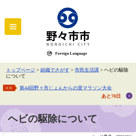
Foreign Language
トップページ
>
組織でさがす
>
市民生活課
>
ヘビの駆除
について
第44回野々市じょんからの里マラソン大会
注目
あと70日
ヘビの駆除について