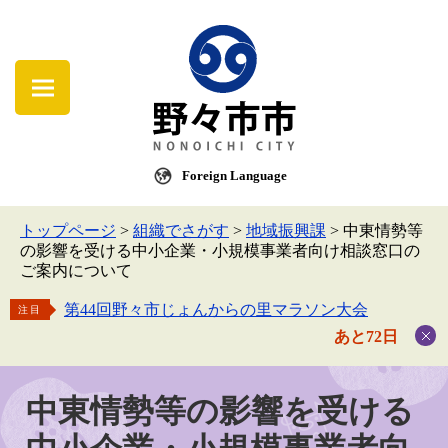
Foreign Language
トップページ
>
組織でさがす
>
地域振興課
>
中東情勢等
の影響を受ける中小企業・小規模事業者向け相談窓口の
ご案内について
第44回野々市じょんからの里マラソン大会
注目
あと72日
中東情勢等の影響を受ける