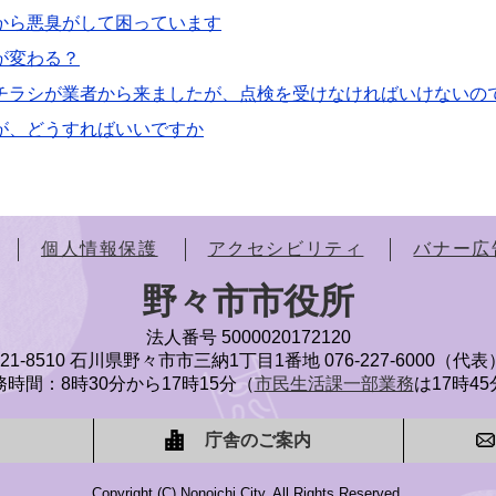
から悪臭がして困っています
が変わる？
チラシが業者から来ましたが、点検を受けなければいけないの
が、どうすればいいですか
個人情報保護
アクセシビリティ
バナー広
野々市市役所
法人番号 5000020172120
921-8510 石川県野々市市三納1丁目1番地
076-227-6000（代表
時間：8時30分から17時15分（
市民生活課一部業務
は17時4
庁舎のご案内
Copyright (C) Nonoichi City. All Rights Reserved.