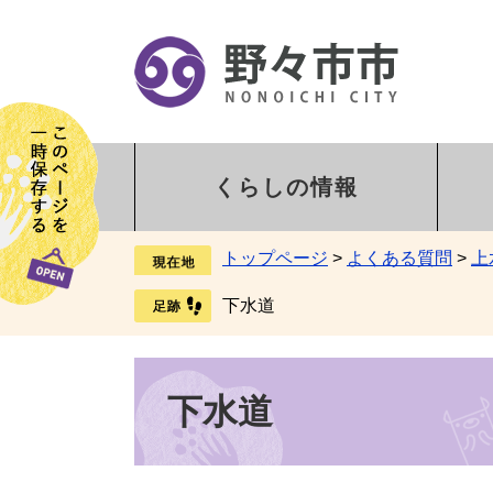
くらしの情報
トップページ
>
よくある質問
>
上
下水道
下水道