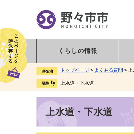
くらしの情報
トップページ
>
よくある質問
>
上
上水道・下水道
上水道・下水道