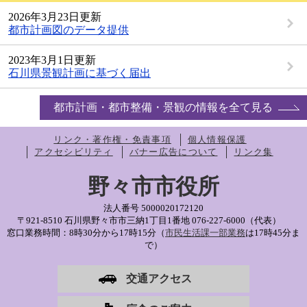
2026年3月23日更新
都市計画図のデータ提供
2023年3月1日更新
石川県景観計画に基づく届出
都市計画・都市整備・景観の情報を全て見る
リンク・著作権・免責事項
個人情報保護
アクセシビリティ
バナー広告について
リンク集
野々市市役所
法人番号 5000020172120
〒921-8510 石川県野々市市三納1丁目1番地
076-227-6000（代表）
窓口業務時間：8時30分から17時15分（
市民生活課一部業務
は17時45分ま
で）
交通アクセス