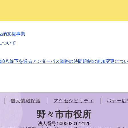
返納支援事業
について
道8号線下を通るアンダーパス道路の時間規制の追加変更につ
個人情報保護
アクセシビリティ
バナー広
野々市市役所
法人番号 5000020172120