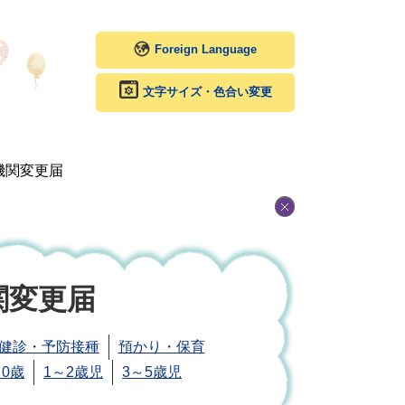
Foreign Language
文字サイズ・色合い変更
機関変更届
関変更届
健診・予防接種
預かり・保育
0歳
1～2歳児
3～5歳児