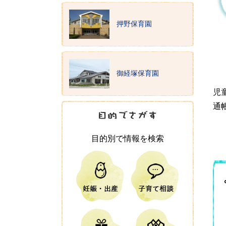
押野保育園
御経塚保育園
児
通
目的別で情報を検索