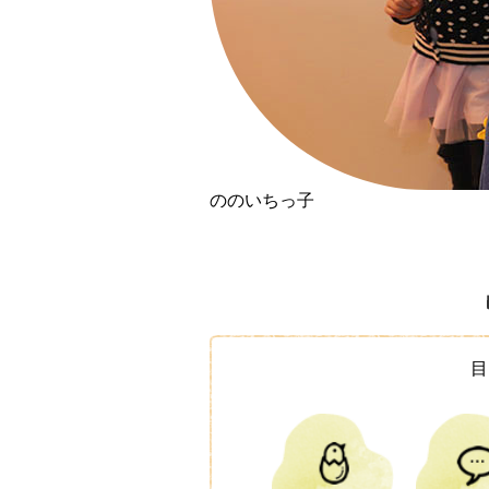
ののいちっ子
目