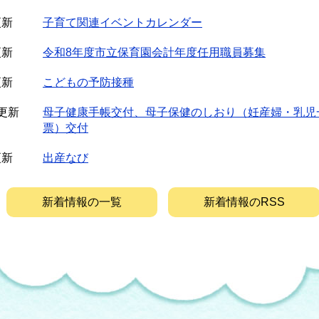
更新
子育て関連イベントカレンダー
更新
令和8年度市立保育園会計年度任用職員募集
更新
こどもの予防接種
日更新
母子健康手帳交付、母子保健のしおり（妊産婦・乳児
票）交付
更新
出産なび
新着情報の一覧
新着情報のRSS