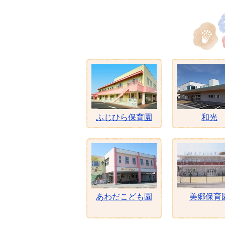
ふじひら保育園
和光
あわだこども園
美郷保育