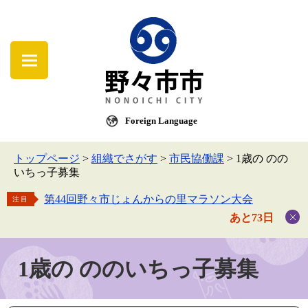
Foreign Language
トップページ
>
組織でさがす
>
市民協働課
>
1歳の のの
いちっ子募集
第44回野々市じょんからの里マラソン大会
注目
あと73日
1歳の ののいちっ子募集