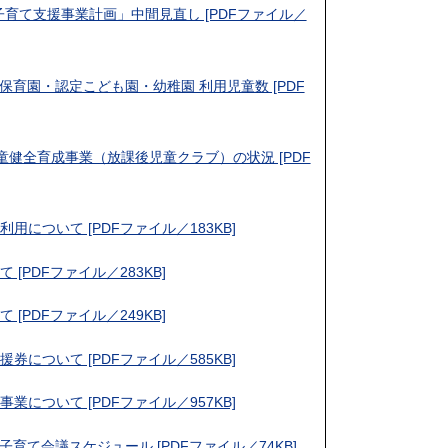
子育て支援事業計画」中間見直し [PDFファイル／
保育園・認定こども園・幼稚園 利用児童数 [PDF
童健全育成事業（放課後児童クラブ）の状況 [PDF
用について [PDFファイル／183KB]
 [PDFファイル／283KB]
 [PDFファイル／249KB]
券について [PDFファイル／585KB]
業について [PDFファイル／957KB]
子育て会議スケジュール [PDFファイル／74KB]