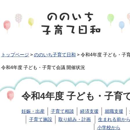
トップページ
>
ののいち子育て日和
>
令和4年度 子ども・子
令和4年度 子ども・子育て会議 開催状況
令和4年度 子ども・子育
妊娠・出産
子育て相談
経済支援
就職支援
子育て施設
取り組み・計画
生まれる前から
小学校から