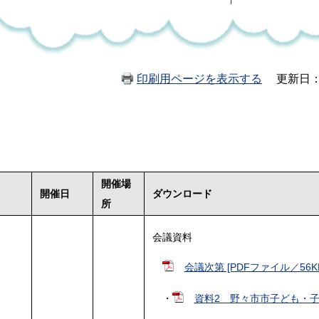
印刷用ページを表示する
更新日：
開催場
回
開催日
ダウンロード
所
会議資料
会議次第 [PDFファイル／56K
・
資料2 野々市市子ども・子育