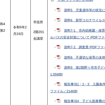
・
資料5 児童虐待等の状況につい
・
資料6 新型コロナウイルス対
市役所
和4
令和5年2
・
資料7-1 市内幼稚園・保
第2
2階201
月24日
回
ルバスの安全対策について [PDFファイ
会議室
・
資料7-2 調査票 [PDFファイ
・
資料8 不適切な保育の未然防
・
資料9 第2期野々市市子ど
1.05MB]
・
報告事項1・2・3 入園条
ファイル／214KB]
・
報告事項4 子ども医療費の自