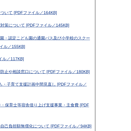
て [PDFファイル／164KB]
策について [PDFファイル／145KB]
育園・認定こども園の通園バス及び小学校のスクー
ル／155KB]
ル／117KB]
止や相談窓口について [PDFファイル／180KB]
も・子育て支援計画中間見直し [PDFファイル／
件・保育士等宿舎借り上げ支援事業・主食費 [PDF
己負担額無償化について [PDFファイル／94KB]