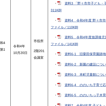
・
資料3 「野々市市子ども・
311KB]
・
資料4 令和4年度 野々市市
ファイル／110KB]
・
資料5 令和4年度放課後児
市役所
和4
ファイル／141KB]
令和4年
第1
2階201
10月20日
・
資料6-1 旧粟田保育園跡地利
回
会議室
・
資料6-2 新園の建設について
・
資料6-3 本町児童館について
・
資料6-4 ののいち子育て応援
・
資料6-5 ののいちっ子木育事
・
資料7 令和4年度 子ども・