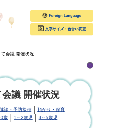
Foreign Language
文字サイズ・色合い変更
育て会議 開催状況
て会議 開催状況
健診・予防接種
預かり・保育
0歳
1～2歳児
3～5歳児