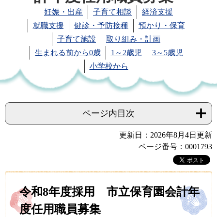
妊娠・出産
子育て相談
経済支援
就職支援
健診・予防接種
預かり・保育
子育て施設
取り組み・計画
生まれる前から0歳
1～2歳児
3～5歳児
小学校から
ページ内目次
更新日：2026年8月4日更新
ページ番号：0001793
令和8年度採用 市立保育園会計年
度任用職員募集