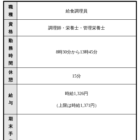
職
給食調理員
種
資
調理師・栄養士・管理栄養士
格
勤
務
8時30分から13時45分
時
間
休
15分
憩
時給1,326円
給
与
（上限は時給1,371円）
期
末
手