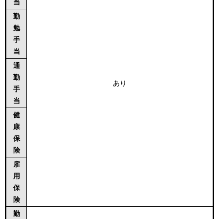
当
勤
勉
手
当
通
勤
あり
手
当
健
康
保
険
雇
用
保
険
勤