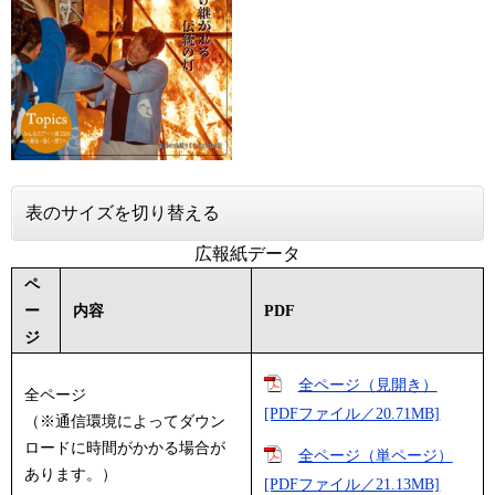
表のサイズを切り替える
広報紙データ
ペ
ー
内容
PDF
ジ
全ページ（見開き）
全ページ
[PDFファイル／20.71MB]
（※通信環境によってダウン
ロードに時間がかかる場合が
全ページ（単ページ）
あります。）
[PDFファイル／21.13MB]