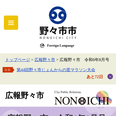
Foreign Language
トップページ
>
広報野々市
>
広報野々市 令和6年8月号
第44回野々市じょんからの里マラソン大会
注目
あと72日
広報野々市