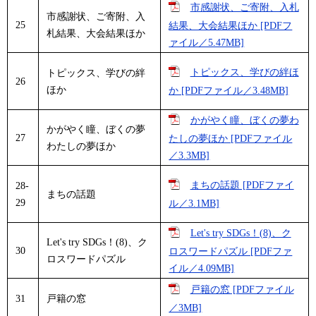
市感謝状、ご寄附、入札
市感謝状、ご寄附、入
25
結果、大会結果ほか [PDFフ
札結果、大会結果ほか
ァイル／5.47MB]
トピックス、学びの絆ほ
トピックス、学びの絆
26
ほか
か [PDFファイル／3.48MB]
かがやく瞳、ぼくの夢わ
かがやく瞳、ぼくの夢
27
たしの夢ほか [PDFファイル
わたしの夢ほか
／3.3MB]
まちの話題 [PDFファイ
28-
まちの話題
29
ル／3.1MB]
Let's try SDGs！(8)、ク
Let's try SDGs！(8)、ク
30
ロスワードパズル [PDFファ
ロスワードパズル
イル／4.09MB]
戸籍の窓 [PDFファイル
戸籍の窓
31
／3MB]