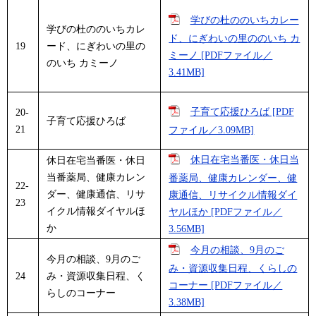
学びの杜ののいちカレー
学びの杜ののいちカレ
ド、にぎわいの里ののいち カ
19
ード、にぎわいの里の
ミーノ [PDFファイル／
のいち カミーノ
3.41MB]
子育て応援ひろば [PDF
20-
子育て応援ひろば
21
ファイル／3.09MB]
休日在宅当番医・休日当
休日在宅当番医・休日
当番薬局、健康カレン
番薬局、健康カレンダー、健
22-
ダー、健康通信、リサ
康通信、リサイクル情報ダイ
23
イクル情報ダイヤルほ
ヤルほか [PDFファイル／
か
3.56MB]
今月の相談、9月のご
今月の相談、9月のご
み・資源収集日程、くらしの
24
み・資源収集日程、く
コーナー [PDFファイル／
らしのコーナー
3.38MB]