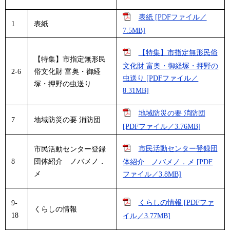
表紙 [PDFファイル／
1
表紙
7.5MB]
【特集】市指定無形民俗
【特集】市指定無形民
文化財 富奥・御経塚・押野の
2-6
俗文化財 富奥・御経
虫送り [PDFファイル／
塚・押野の虫送り
8.31MB]
地域防災の要 消防団
7
地域防災の要 消防団
[PDFファイル／3.76MB]
市民活動センター登録団
市民活動センター登録
8
団体紹介 ノバメノ．
体紹介 ノバメノ．メ [PDF
メ
ファイル／3.8MB]
くらしの情報 [PDFファ
9-
くらしの情報
18
イル／3.77MB]