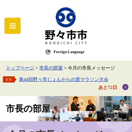
Foreign Language
トップページ
>
市長の部屋
>
今月の市長メッセージ
第44回野々市じょんからの里マラソン大会
注目
あと72日
市長の部屋