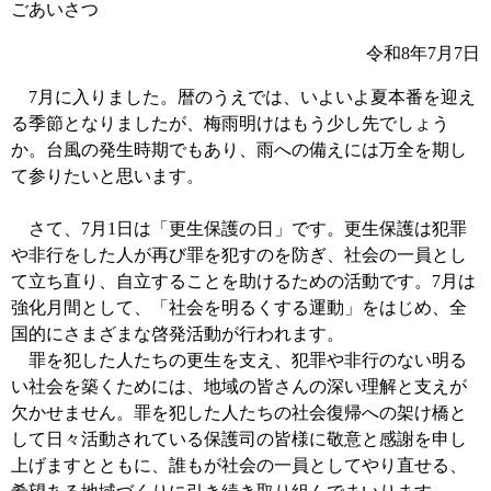
ごあいさつ
令和8年7月7日
7月に入りました。暦のうえでは、いよいよ夏本番を迎え
る季節となりましたが、梅雨明けはもう少し先でしょう
か。台風の発生時期でもあり、雨への備えには万全を期し
て参りたいと思います。
さて、7月1日は「更生保護の日」です。更生保護は犯罪
や非行をした人が再び罪を犯すのを防ぎ、社会の一員とし
て立ち直り、自立することを助けるための活動です。7月は
強化月間として、「社会を明るくする運動」をはじめ、全
国的にさまざまな啓発活動が行われます。
罪を犯した人たちの更生を支え、犯罪や非行のない明る
い社会を築くためには、地域の皆さんの深い理解と支えが
欠かせません。罪を犯した人たちの社会復帰への架け橋と
して日々活動されている保護司の皆様に敬意と感謝を申し
上げますとともに、誰もが社会の一員としてやり直せる、