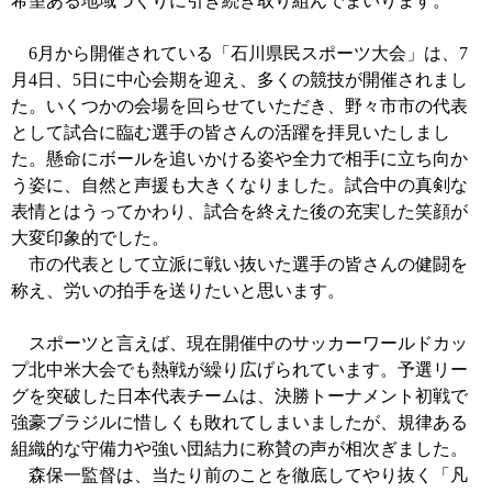
希望ある地域づくりに引き続き取り組んでまいります。
6月から開催されている「石川県民スポーツ大会」は、7
月4日、5日に中心会期を迎え、多くの競技が開催されまし
た。いくつかの会場を回らせていただき、野々市市の代表
として試合に臨む選手の皆さんの活躍を拝見いたしまし
た。懸命にボールを追いかける姿や全力で相手に立ち向か
う姿に、自然と声援も大きくなりました。試合中の真剣な
表情とはうってかわり、試合を終えた後の充実した笑顔が
大変印象的でした。
市の代表として立派に戦い抜いた選手の皆さんの健闘を
称え、労いの拍手を送りたいと思います。
スポーツと言えば、現在開催中のサッカーワールドカッ
プ北中米大会でも熱戦が繰り広げられています。予選リー
グを突破した日本代表チームは、決勝トーナメント初戦で
強豪ブラジルに惜しくも敗れてしまいましたが、規律ある
組織的な守備力や強い団結力に称賛の声が相次ぎました。
森保一監督は、当たり前のことを徹底してやり抜く「凡