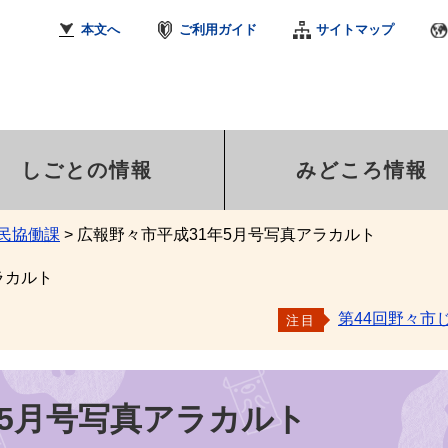
本文へ
ご利用ガイド
サイトマップ
しごとの情報
みどころ情報
民協働課
>
広報野々市平成31年5月号写真アラカルト
ラカルト
第44回野々市
注目
年5月号写真アラカルト