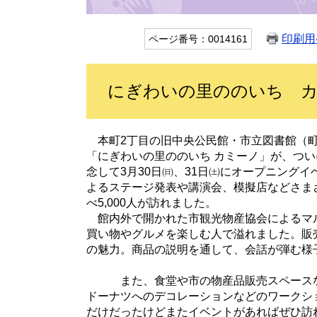
印刷用
ページ番号：0014161
にぎわいの里ののいち 
本町2丁目の旧中央公民館・市立図書館（町
「にぎわいの里ののいち カミーノ」が、つ
念して3月30日㈰、31日㈯にオープニング
よるステージ発表や講演会、模擬店などさま
べ5,000人が訪れました。
館内外で開かれた市観光物産協会によるマル
買い物やグルメを楽しむ人で溢れました。販
の魅力。商品の説明を通して、
また、食堂や市の物産品販売スペースなどが入
ドーナツへのデコレーションなどのワークシ
だけだったけどまたイベントがあればぜひ訪