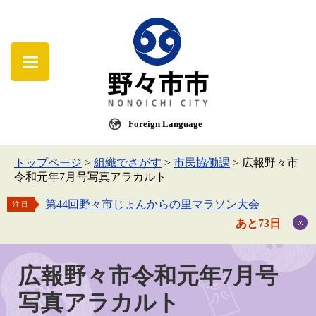
Foreign Language
トップページ
>
組織でさがす
>
市民協働課
>
広報野々市
令和元年7月号写真アラカルト
第44回野々市じょんからの里マラソン大会
注目
あと73日
広報野々市令和元年7月号
写真アラカルト