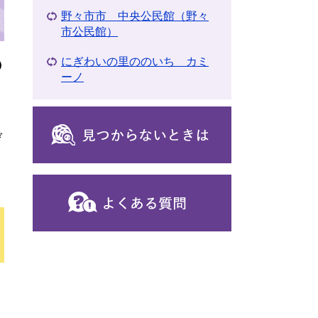
野々市市 中央公民館（野々
市公民館）
にぎわいの里ののいち カミ
ーノ
げ