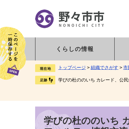
くらしの情報
トップページ
>
組織でさがす
>
市
学びの杜ののいち カレード、公
学びの杜ののいち 