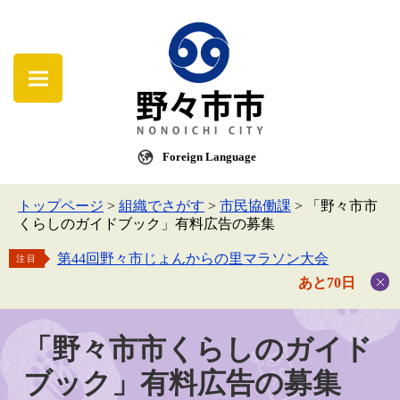
Foreign Language
トップページ
>
組織でさがす
>
市民協働課
>
「野々市市
くらしのガイドブック」有料広告の募集
第44回野々市じょんからの里マラソン大会
注目
あと70日
「野々市市くらしのガイド
ブック」有料広告の募集