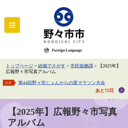
Foreign Language
トップページ
>
組織でさがす
>
市民協働課
>
【2025年】
広報野々市写真アルバム
第44回野々市じょんからの里マラソン大会
注目
あと72日
【2025年】広報野々市写真
アルバム