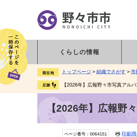
くらしの情報
トップページ
>
組織でさがす
>
市
【2026年】広報野々市写真アルバ
【2026年】広報野
印刷用
ページ番号：0064151