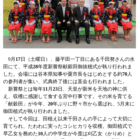
9月
17
日（土曜日）、藤平田一丁目にある千田努さんの水
田にて、平成
28
年度新嘗祭献穀田御抜穂式が執り行われま
した。会場には谷本県知事や粟市長をはじめとする約
70
人
の参列者が集い、式典終了後には直会も行われました。
新嘗祭とは毎年
11
月
23
日、天皇が新米を天地の神に供
え、収穫に感謝して食する宮中行事です。その米を育てる
「献穀田」が今年、
20
年ぶりに野々市から選ばれ、5月末に
御田植式が執り行われました。
そして今回は、田植え以来千田さんの手によって大切に
育てられ、たわわに実ったコシヒカリを収穫。御田植式で
早乙女を務めた
10
人の中学生が今度は刈乙女（かりめ）と