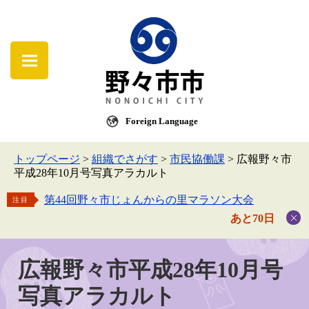
Foreign Language
トップページ
>
組織でさがす
>
市民協働課
>
広報野々市
平成28年10月号写真アラカルト
第44回野々市じょんからの里マラソン大会
注目
あと70日
広報野々市平成28年10月号
写真アラカルト