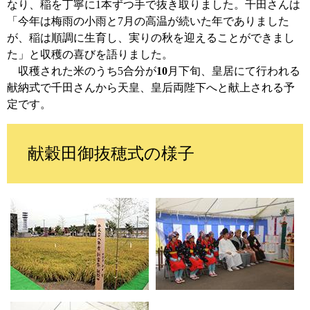
なり、稲を丁寧に1本ずつ手で抜き取りました。千田さんは
「今年は梅雨の小雨と7月の高温が続いた年でありました
が、稲は順調に生育し、実りの秋を迎えることができまし
た」と収穫の喜びを語りました。
収穫された米のうち5合分が
10
月下旬、皇居にて行われる
献納式で千田さんから天皇、皇后両陛下へと献上される予
定です。
献穀田御抜穂式の様子