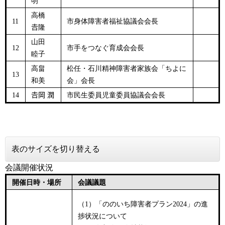
明
高橋
11
市身体障害者福祉協議会会長
𠮷隆
山田
12
市手をつなぐ育成会会長
睦子
高畠
松任・石川精神障害者家族会「ちよに
13
和美
会」会長
14
𠮷岡 潤
市民生委員児童委員協議会会長
表のサイズを切り替える
会議開催状況
開催日時・場所
会議議題
（1）「ののいち障害者プラン2024」の進
捗状況について