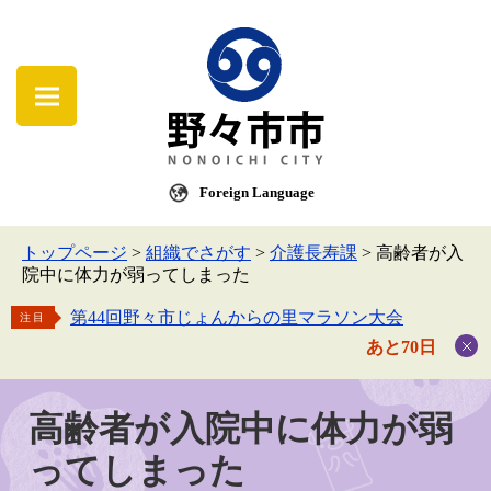
Foreign Language
トップページ
>
組織でさがす
>
介護長寿課
>
高齢者が入
院中に体力が弱ってしまった
第44回野々市じょんからの里マラソン大会
注目
あと70日
高齢者が入院中に体力が弱
ってしまった