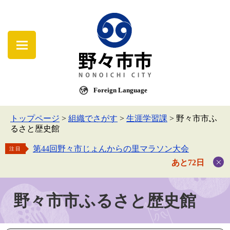
Foreign Language
トップページ
>
組織でさがす
>
生涯学習課
>
野々市市ふ
るさと歴史館
第44回野々市じょんからの里マラソン大会
注目
あと72日
野々市市ふるさと歴史館