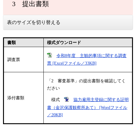
3 提出書類
表のサイズを切り替える
書類
様式ダウンロード
​​令和8年度 主観的事項に関する調査
調査票
票 [Excelファイル／33KB]
「2 審査基準」の提出書類を確認してく
ださい
添付書類
様式
協力雇用主登録に関する証明
書（金沢保護観察所あて） [Wordファイル
／20KB]