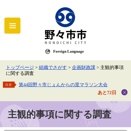
Foreign Language
トップページ
>
組織でさがす
>
企画財政課
>
主観的事項
に関する調査
第44回野々市じょんからの里マラソン大会
注目
あと72日
主観的事項に関する調査