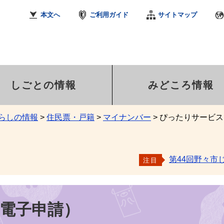
本文へ
ご利用ガイド
サイトマップ
しごとの情報
みどころ情報
らしの情報
>
住民票・戸籍
>
マイナンバー
>
ぴったりサービス
第44回野々市
注目
電子申請）