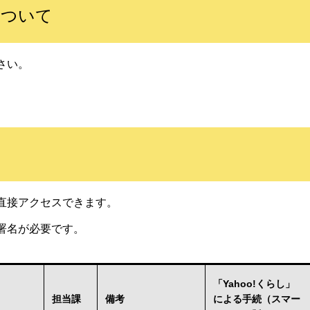
について
さい。
直接アクセスできます。
署名が必要です。
「Yahoo!くらし」
担当課
備考
による手続（スマー