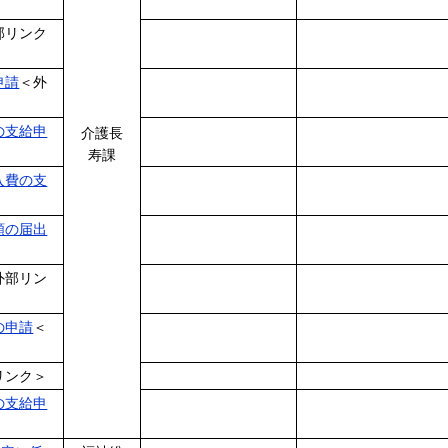
部リンク
申請
＜外
の支給申
介護長
寿課
入費の支
頼の届出
外部リン
の申請
＜
リンク＞
の支給申