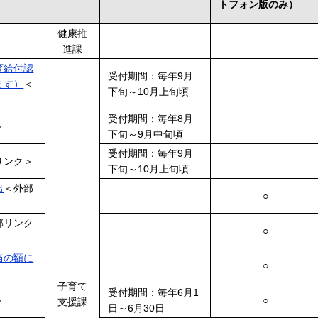
トフォン版のみ）
健康推
進課
育給付認
受付期間：毎年9月
ます）
＜
下旬～10月上旬頃
受付期間：毎年8月
＞
下旬～9月中旬頃
受付期間：毎年9月
リンク＞
下旬～10月上旬頃
出
＜外部
○
部リンク
○
当の額に
○
子育て
受付期間：毎年6月1
＞
○
支援課
日～6月30日