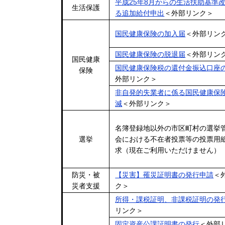
平成25年8月からの生活扶助基準
生活保護
る追加給付申出
＜外部リンク＞
国民健康保険の加入届
＜外部リン
国民健康保険の脱退届
＜外部リン
国民健康
国民健康保険税の還付金振込口座
保険
外部リンク＞
非自発的失業者に係る国民健康保
減
＜外部リンク＞
名簿登録地以外の市区町村の選挙
選挙
会における不在者投票等の投票用
求（現在ご利用いただけません）
防災・被
【災害】罹災証明書の発行申請
＜
災者支援
ク＞
所得・課税証明、非課税証明の発
リンク＞
固定資産公課証明書の発行
＜外部