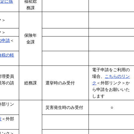
改定に係
福祉総
務課
ク＞
ク＞
保険年
の申請
＜
金課
険税の軽
電子申請をご利用の
管理委員
場合、
こちらのリン
紙等の請
総務課
選挙時のみ受付
ク
＜外部リンク＞
か
ら申請をお願いいた
します
外部リン
災害発生時のみ受付
○
行
＜外部
リンク＞