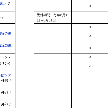
届出
＜外
○
受付期間：毎年8月1
ク＞
日～8月31日
＞
○
費等の徴
○
＞
費等の徴
○
リンク＞
○
部リンク
○
予防ケア
＜外部リ
＜外部リ
＜外部リ