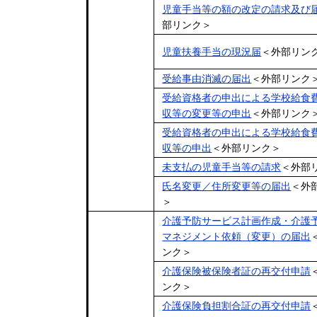
児童手当等の額の改定の請求及び
部リンク＞
児童扶養手当の現況届
＜外部リン
受給事由消滅の届出
＜外部リンク
受給資格者の申出による学校給食
収等の変更等の申出
＜外部リンク
受給資格者の申出による学校給食
収等の申出
＜外部リンク＞
未支払の児童手当等の請求
＜外部
氏名変更／住所変更等の届出
＜外
＞
介護予防サービス計画作成・介護
マネジメント依頼（変更）の届出
ンク＞
介護保険被保険者証の再交付申請
ンク＞
介護保険負担割合証の再交付申請