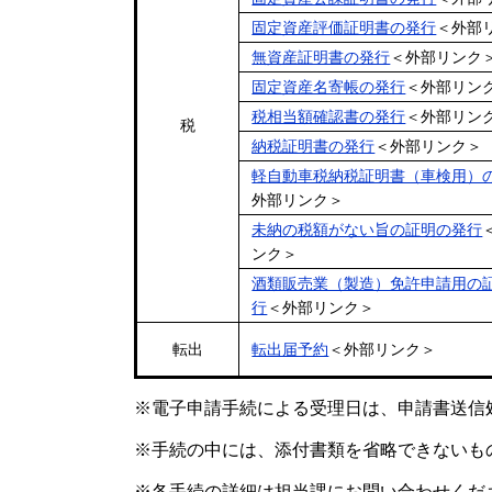
固定資産評価証明書の発行
＜外部
無資産証明書の発行
＜外部リンク
固定資産名寄帳の発行
＜外部リン
税相当額確認書の発行
＜外部リン
税
納税証明書の発行
＜外部リンク＞
軽自動車税納税証明書（車検用）
外部リンク＞
未納の税額がない旨の証明の発行
ンク＞
酒類販売業（製造）免許申請用の
行
＜外部リンク＞
転出
転出届予約
＜外部リンク＞
※電子申請手続による受理日は、申請書送信
※手続の中には、添付書類を省略できないも
※各手続の詳細は担当課にお問い合わせくだ