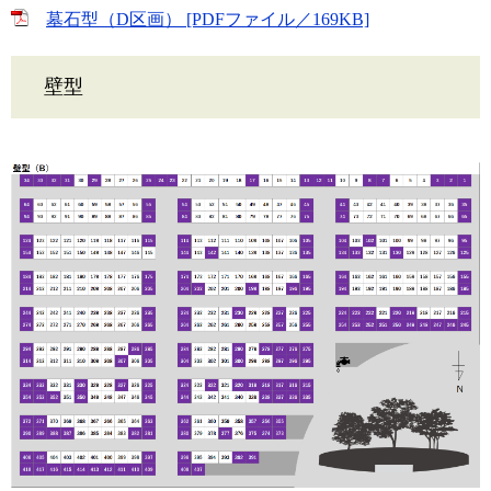
墓石型（D区画） [PDFファイル／169KB]
壁型