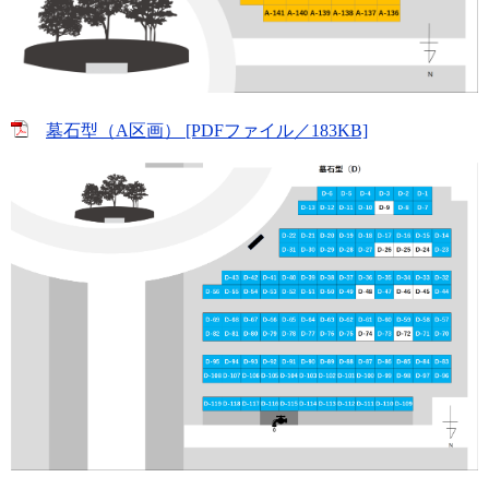
墓石型（A区画） [PDFファイル／183KB]