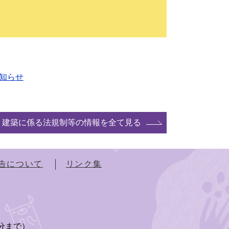
お知らせ
建築に係る法規制等の情報を全て見る
告について
リンク集
）
5分まで）