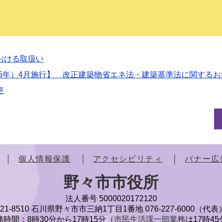
おける取扱い
25年）4月施行】 改正建築物省エネ法・建築基準法に関する
更
個人情報保護
アクセシビリティ
バナー広
野々市市役所
法人番号 5000020172120
921-8510 石川県野々市市三納1丁目1番地
076-227-6000（代表
時間：8時30分から17時15分（
市民生活課一部業務
は17時4