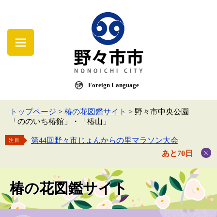
Foreign Language
トップページ
>
椿の花図鑑サイト
>
野々市中央公園
「ののいち椿館」・「椿山」
第44回野々市じょんからの里マラソン大会
注目
あと70日
椿の花図鑑サイト