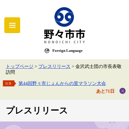
Foreign Language
トップページ
>
プレスリリース
>
金沢武士団の市長表敬
訪問
第44回野々市じょんからの里マラソン大会
注目
あと71日
プレスリリース