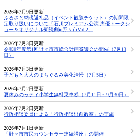
2026年7月9日更新
ふるさと納税返礼品（イベント観覧チケット）の期間限
定取り扱いについて「石川プレミアム公演 声優トークシ
ョー＆オリジナル朗読劇in野々市Vol.2」
2026年7月3日更新
令和8年度第1回野々市市総合計画審議会の開催（7月13
日）
2026年7月3日更新
子どもと大人のまちぐるみ美化清掃（7月5日）
2026年7月2日更新
夏休みのっティ小学生無料乗車券（7月11日～9月30日）
2026年7月2日更新
行政相談委員による「行政相談出前教室」の実施
2026年7月1日更新
「野々市市民カウンセラー連続講座」の開催