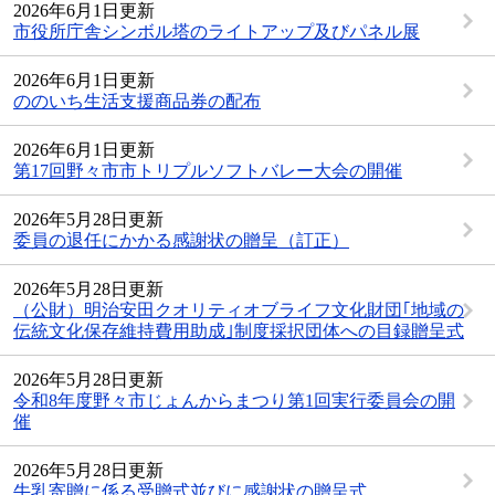
2026年6月1日更新
市役所庁舎シンボル塔のライトアップ及びパネル展
2026年6月1日更新
ののいち生活支援商品券の配布
2026年6月1日更新
第17回野々市市トリプルソフトバレー大会の開催
2026年5月28日更新
委員の退任にかかる感謝状の贈呈（訂正）
2026年5月28日更新
（公財）明治安田クオリティオブライフ文化財団｢地域の
伝統文化保存維持費用助成｣制度採択団体への目録贈呈式
2026年5月28日更新
令和8年度野々市じょんからまつり第1回実行委員会の開
催
2026年5月28日更新
牛乳寄贈に係る受贈式並びに感謝状の贈呈式