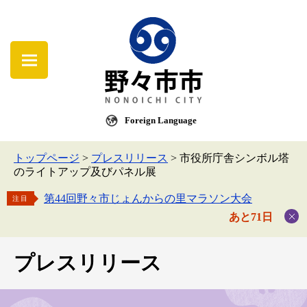
Foreign Language
トップページ
>
プレスリリース
>
市役所庁舎シンボル塔
のライトアップ及びパネル展
第44回野々市じょんからの里マラソン大会
注目
あと71日
プレスリリース