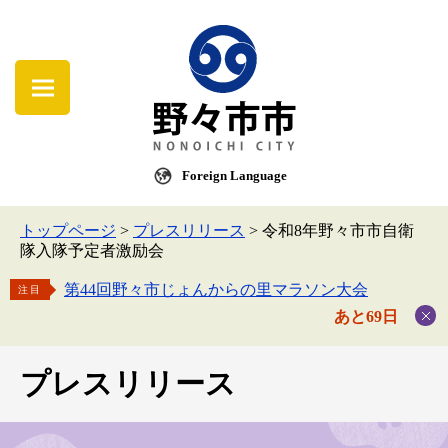
Foreign Language
トップページ
>
プレスリリース
>
令和8年野々市市自衛
隊入隊予定者激励会
第44回野々市じょんからの里マラソン大会
注目
あと69日
プレスリリース