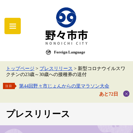
Foreign Language
トップページ
>
プレスリリース
>
新型コロナウイルスワ
クチンの23歳～30歳への接種券の送付
第44回野々市じょんからの里マラソン大会
注目
あと72日
プレスリリース