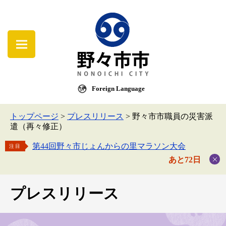
Foreign Language
トップページ
>
プレスリリース
>
野々市市職員の災害派
遣（再々修正）
第44回野々市じょんからの里マラソン大会
注目
あと72日
プレスリリース