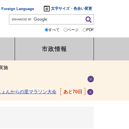
文字サイズ・色合い変更
Foreign Language
すべて
ページ
PDF
市政情報
実施
じょんからの里マラソン大会
あと70日