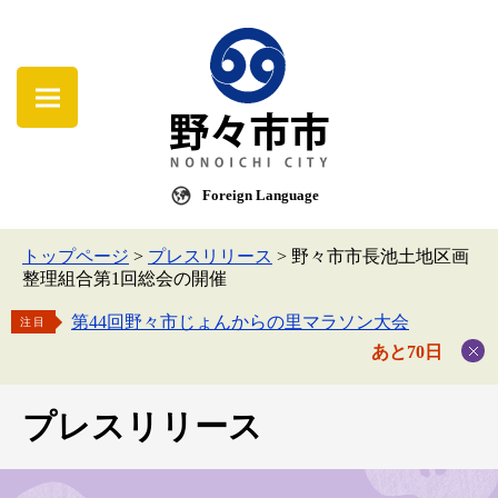
Foreign Language
トップページ
>
プレスリリース
>
野々市市長池土地区画
整理組合第1回総会の開催
第44回野々市じょんからの里マラソン大会
注目
あと70日
プレスリリース