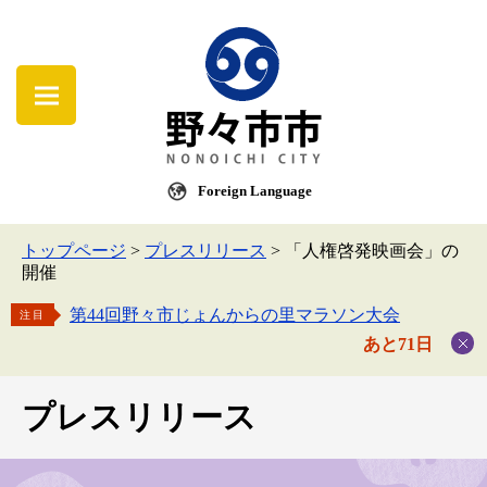
Foreign Language
トップページ
>
プレスリリース
>
「人権啓発映画会」の
開催
第44回野々市じょんからの里マラソン大会
注目
あと71日
プレスリリース