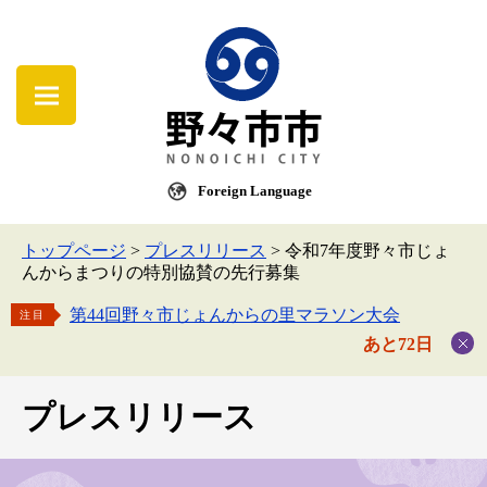
Foreign Language
トップページ
>
プレスリリース
>
令和7年度野々市じょ
んからまつりの特別協賛の先行募集
第44回野々市じょんからの里マラソン大会
注目
あと72日
プレスリリース