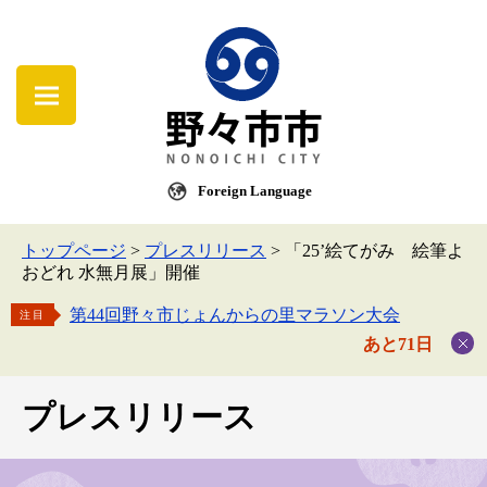
Foreign Language
トップページ
>
プレスリリース
>
「25’絵てがみ 絵筆よ
おどれ 水無月展」開催
第44回野々市じょんからの里マラソン大会
注目
あと71日
プレスリリース