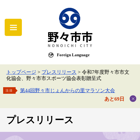
Foreign Language
トップページ
>
プレスリリース
>
令和7年度野々市市文
化協会、野々市市スポーツ協会表彰贈呈式
第44回野々市じょんからの里マラソン大会
注目
あと69日
プレスリリース