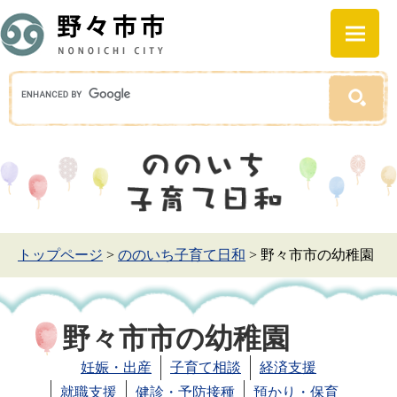
トップページ
>
ののいち子育て日和
>
野々市市の幼稚園
野々市市の幼稚園
妊娠・出産
子育て相談
経済支援
就職支援
健診・予防接種
預かり・保育