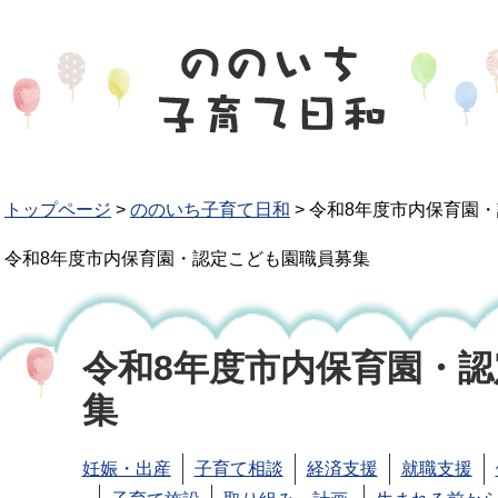
トップページ
>
ののいち子育て日和
>
令和8年度市内保育園
令和8年度市内保育園・認定こども園職員募集
令和8年度市内保育園・
集
妊娠・出産
子育て相談
経済支援
就職支援