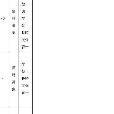
教
随
諭・
ンク
時
早
募
朝・
集
長時
間保
育士
早
随
朝・
時
ク＞
長時
募
間保
集
育士