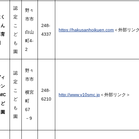
認
野々
定
はく
市市
こ
248-
さん
https://hakusanhoikuen.com
＜外部リン
白山
ど
4337
保育
町4-
も
園
2
園
野々
認
ヴィ
市市
定
テン
こ
248-
横宮
MC
http://www.v10smc.jp
＜外部リンク＞
ど
6210
町
こど
も
67
も園
園
－9