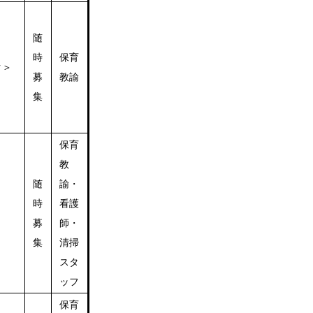
随
時
保育
ク＞
募
教諭
集
保育
教
随
諭・
時
看護
募
師・
集
清掃
スタ
ッフ
保育