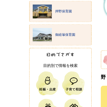
押野保育園
御経塚保育園
目的別で情報を検索
野