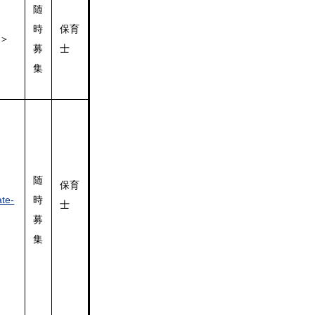
随
時
保育
＞
募
士
集
随
保育
時
ate-
士
募
集