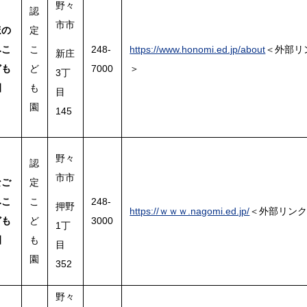
野々
認
市市
ほの
定
みこ
こ
248-
https://www.honomi.ed.jp/about
＜外部リ
新庄
ども
ど
7000
＞
3丁
園
も
目
園
145
野々
認
市市
なご
定
みこ
こ
248-
押野
https://ｗｗｗ.nagomi.ed.jp/
＜外部リン
ども
ど
3000
1丁
園
も
目
園
352
野々