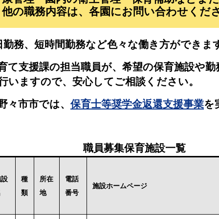
他の職務内容は、各園にお問い
日勤務、短時間勤務など色々な働き方ができま
育て支援課の担当職員が、希望の保育施設や勤
行いますので、安心してご相談ください。
野々市市では、
保育士等奨学金返還支援事業
を
職員募集保育施設一覧
施設
種
所在
電話
施設ホームページ
名
類
地
番号