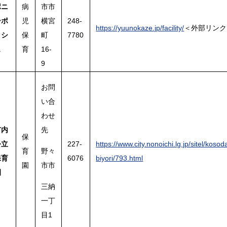
ポニ
病
市市
ーポ
児
横宮
248-
https://yuunokaze.jp/facility/
＜外部リンク
ッシ
保
町
7780
ュ
育
16-
9
お問
い合
わせ
市内
先
保
公立
227-
https://www.city.nonoichi.lg.jp/sitel/kosod
育
野々
保育
6076
biyori/793.html
園
市市
園
三納
一丁
目1