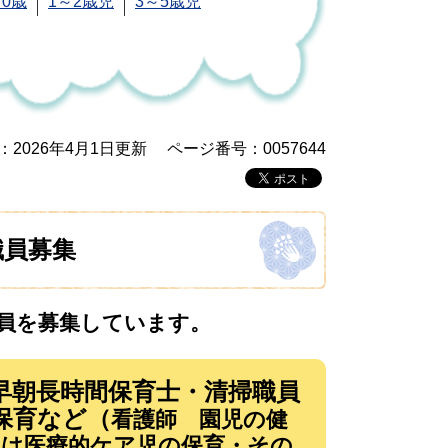
0歳
1～2歳児
3～5歳児
：2026年4月1日更新
ページ番号：0057644
職員募集
員を募集しています。
早朝長時間保育士・清掃職員
保育など
（
看護師 園児の健
たは医療的ケア児の保育・その