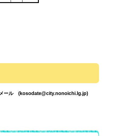
osodate@city.nonoichi.lg.jp)