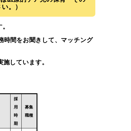
合わせください。）
す。
務時間をお聞きして、マッチング
実施しています。
採
用
募集
時
職種
期