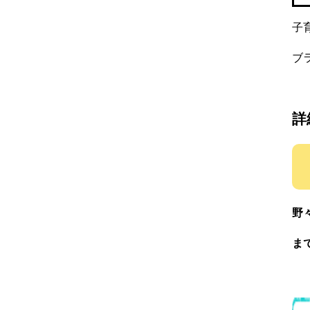
子
ブ
詳
野々
ま