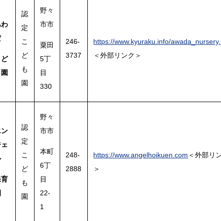
野々
認
あわ
市市
定
だ
こ
246-
https://www.kyuraku.info/awada_nursery
粟田
ど
3737
＜外部リンク＞
こど
5丁
も
も園
目
園
330
野々
​認
エン
市市
定
ジェ
本町
こ
​248-
https://www.angelhoikuen.com
＜外部リ
ル
6丁
ど
2888
＞
保育
目
も
園
22-
園
1