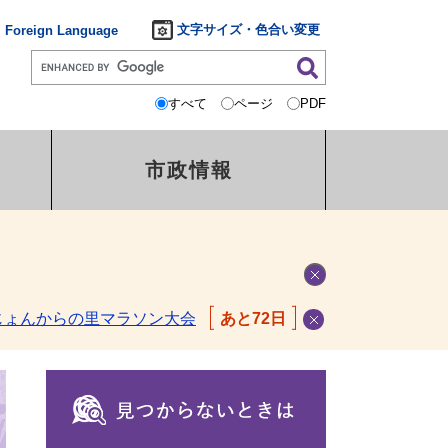
文字サイズ・色合い変更
Foreign Language
すべて
ページ
PDF
市政情報
じょんからの里マラソン大会
あと72日