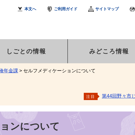
本文へ
ご利用ガイド
サイトマップ
しごとの情報
みどころ情報
険年金課
>
セルフメディケーションについて
第44回野々市
注目
ションについて