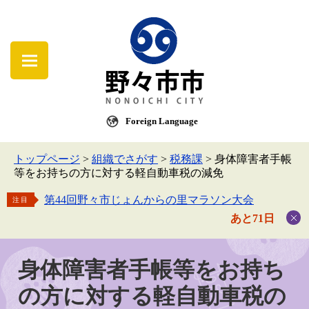
Foreign Language
トップページ
>
組織でさがす
>
税務課
>
身体障害者手帳
等をお持ちの方に対する軽自動車税の減免
第44回野々市じょんからの里マラソン大会
注目
あと71日
身体障害者手帳等をお持ち
の方に対する軽自動車税の