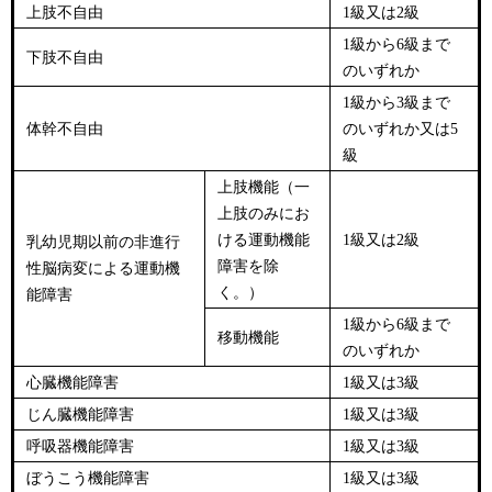
上肢不自由
1級又は2級
1級から6級まで
下肢不自由
のいずれか
1級から3級まで
体幹不自由
のいずれか又は5
級
上肢機能（一
上肢のみにお
ける運動機能
1級又は2級
乳幼児期以前の非進行
障害を除
性脳病変による運動機
く。）
能障害
1級から6級まで
移動機能
のいずれか
心臓機能障害
1級又は3級
じん臓機能障害
1級又は3級
呼吸器機能障害
1級又は3級
ぼうこう機能障害
1級又は3級