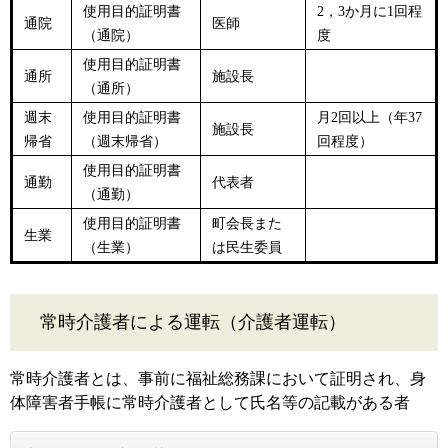
使用目的証明書
2，3か月に1回程
通院
医師
（通院）
度
使用目的証明書
通所
施設長
（通所）
週末
使用目的証明書
月2回以上（年37
施設長
帰省
（週末帰省）
回程度）
使用目的証明書
通勤
代表者
（通勤）
使用目的証明書
町会長また
生業
（生業）
は民生委員
常時介護者による運転（介護者運転）
常時介護者とは、事前に福祉総務課において証明され、身
体障害者手帳に常時介護者として氏名等の記載がある者