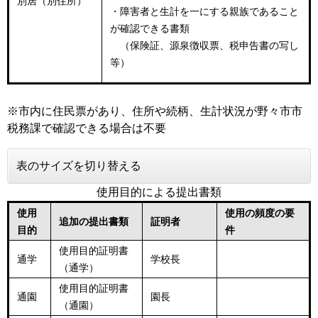
別居（別住所）
・障害者と生計を一にする親族であること
が確認できる書類
（保険証、源泉徴収票、税申告書の写し
等）
※市内に住民票があり、住所や続柄、生計状況が野々市市
税務課で確認できる場合は不要
表のサイズを切り替える
使用目的による提出書類
使用
使用の頻度の要
追加の提出書類
証明者
目的
件
使用目的証明書
通学
学校長
（通学）
使用目的証明書
通園
園長
（通園）